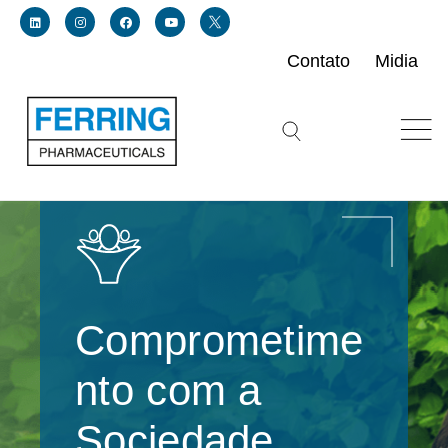
Contato
Midia
Link for linkedin profile for ferring usa
Link for instagram profile for ferring usa
Link for facebook profile for ferring usa
Link for youtube page for ferring usa
Link for twitter profile for ferring usa
Search icon button
Comprometime
nto com a
Sociedade