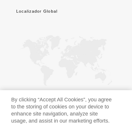
Localizador Global
By clicking “Accept All Cookies”, you agree
to the storing of cookies on your device to
enhance site navigation, analyze site
usage, and assist in our marketing efforts.
Este site corporativo global fornece informações gerais sobre
o Grupo Ferring global. Para obter informações sobre a Ferring