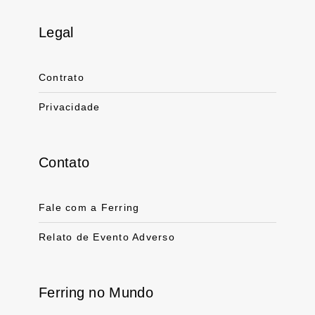
Legal
Link for linkedin profile for ferring usa
Link for instagram profile for ferring usa
Link for facebook profile for ferring usa
Link for youtube page for ferring usa
Link for twitter profile for ferr
Contrato
Privacidade
Contato
Fale com a Ferring
Relato de Evento Adverso
Ferring no Mundo