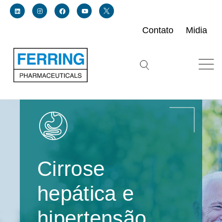
Contato
Midia
Link for linkedin profile for ferring usa
Link for instagram profile for ferring usa
Link for facebook profile for ferring usa
Link for youtube page for ferring usa
Link for twitter profile for ferring usa
Search icon button
Cirrose
hepática e
hipertensão