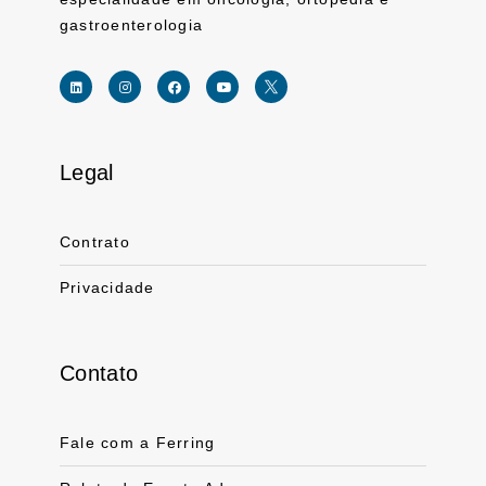
gastroenterologia
Legal
Link for linkedin profile for ferring usa
Link for instagram profile for ferring usa
Link for facebook profile for ferring usa
Link for youtube page for ferring usa
Link for twitter profile for ferr
Contrato
Privacidade
Contato
Fale com a Ferring