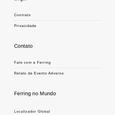
Link for linkedin profile for ferring usa
Link for instagram profile for ferring usa
Link for facebook profile for ferring usa
Link for youtube page for ferring usa
Link for twitter profile for ferr
Contrato
Privacidade
Contato
Fale com a Ferring
Relato de Evento Adverso
Ferring no Mundo
Localizador Global