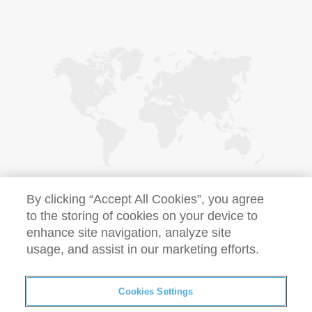
By clicking “Accept All Cookies”, you agree
to the storing of cookies on your device to
enhance site navigation, analyze site
usage, and assist in our marketing efforts.
Este site corporativo global fornece informações gerais sobre
o Grupo Ferring global. Para obter informações sobre a Ferring
ou seus produtos em um país específico, selecione seu país
Cookies Settings
no Localizador Global. FERRING, o logotipo da FERRING
PHARMACEUTICALS e outros nomes comerciais de produtos