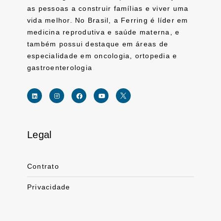
as pessoas a construir famílias e viver uma
vida melhor. No Brasil, a Ferring é líder em
medicina reprodutiva e saúde materna, e
também possui destaque em áreas de
especialidade em oncologia, ortopedia e
gastroenterologia
Legal
Link for linkedin profile for ferring usa
Link for instagram profile for ferring usa
Link for facebook profile for ferring usa
Link for youtube page for ferring usa
Link for twitter profile for ferr
Contrato
Privacidade