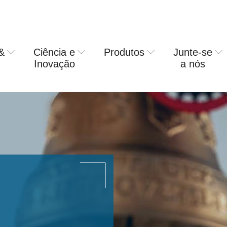
&
Ciência e
Produtos
Junte-se
rring usa
Inovação
a nós