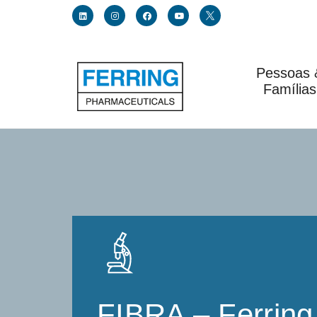
Pessoas 
Link for linkedin profile for ferring usa
Link for instagram profile for ferring usa
Link for facebook profile for ferring usa
Link for youtube page for ferring usa
Link for twitter profile for fe
Famílias
FIBRA – Ferring