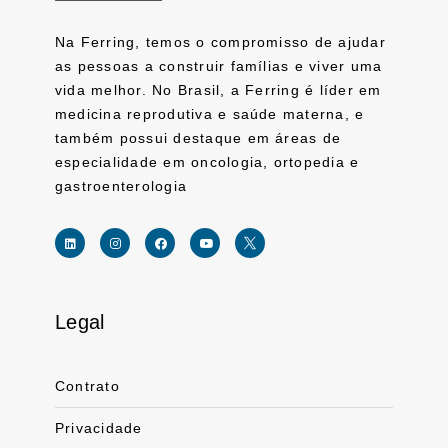
Na Ferring, temos o compromisso de ajudar
as pessoas a construir famílias e viver uma
vida melhor. No Brasil, a Ferring é líder em
medicina reprodutiva e saúde materna, e
também possui destaque em áreas de
especialidade em oncologia, ortopedia e
gastroenterologia
Legal
Link for linkedin profile for ferring usa
Link for instagram profile for ferring usa
Link for facebook profile for ferring usa
Link for youtube page for ferring usa
Link for twitter profile for ferr
Contrato
Privacidade